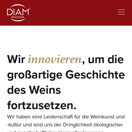
Select
Bei Diam arbeiten
News
your
language
innovieren
Wir
, um die
großartige Geschichte
des Weins
fortzusetzen.
Wir haben eine Leidenschaft für die Weinkunst und
-kultur und sind uns der Dringlichkeit ökologischer