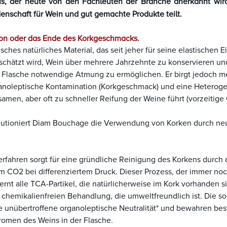
tus, der heute von den Fachleuten der Branche anerkannt wi
nschaft für Wein und gut gemachte Produkte teilt.
on oder das Ende des Korkgeschmacks.
tisches natürliches Material, das seit jeher für seine elastischen
schätzt wird, Wein über mehrere Jahrzehnte zu konservieren und 
r Flasche notwendige Atmung zu ermöglichen. Er birgt jedoch me
anoleptische Kontamination (Korkgeschmack) und eine Heterogeni
men, aber oft zu schneller Reifung der Weine führt (vorzeitige
lutioniert Diam Bouchage die Verwendung von Korken durch ne
fahren sorgt für eine gründliche Reinigung des Korkens durc
m CO2 bei differenziertem Druck. Dieser Prozess, der immer noch
ernt alle TCA-Partikel, die natürlicherweise im Kork vorhanden s
 chemikalienfreien Behandlung, die umweltfreundlich ist. Die so
 unübertroffene organoleptische Neutralität* und bewahren bes
romen des Weins in der Flasche.