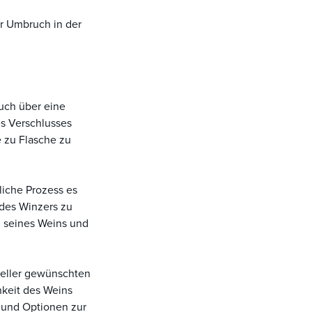
er Umbruch in der
ch über eine
es Verschlusses
e zu Flasche zu
liche Prozess es
des Winzers zu
l seines Weins und
eller gewünschten
hkeit des Weins
 und Optionen zur