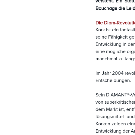
versteht. Ein Sta
Bouchage die Leide
Die Diam-Revoluti
Kork ist ein fantas
seine Fähigkeit ge
Entwicklung in de
eine mögliche org
manchmal zu langsa
Im Jahr 2004 revo
Entscheidungen.
Sein DIAMANT®-Ver
von superkritische
dem Markt ist, entf
lösungsmittel- und
Korken zeigen eine
Entwicklung der A