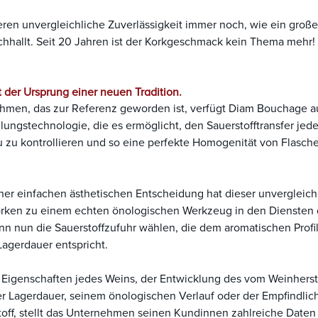
eren unvergleichliche Zuverlässigkeit immer noch, wie ein groß
chhallt. Seit 20 Jahren ist der Korkgeschmack kein Thema mehr!
 der Ursprung einer neuen Tradition.
hmen, das zur Referenz geworden ist, verfügt Diam Bouchage au
llungstechnologie, die es ermöglicht, den Sauerstofftransfer jed
au zu kontrollieren und so eine perfekte Homogenität von Flasch
er einfachen ästhetischen Entscheidung hat dieser unvergleich
orken zu einem echten önologischen Werkzeug in den Diensten 
nn nun die Sauerstoffzufuhr wählen, die dem aromatischen Profi
agerdauer entspricht.
Eigenschaften jedes Weins, der Entwicklung des vom Weinherst
er Lagerdauer, seinem önologischen Verlauf oder der Empfindlic
toff, stellt das Unternehmen seinen Kundinnen zahlreiche Daten