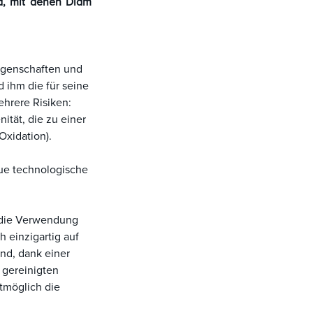
rd, mit denen Diam
 Eigenschaften und
ihm die für seine
hrere Risiken:
tät, die zu einer
 Oxidation).
ue technologische
h die Verwendung
 einzigartig auf
ind, dank einer
 gereinigten
tmöglich die