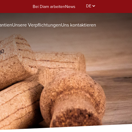
Select
Bei Diam arbeiten
News
your
language
antien
Unsere Verpflichtungen
Uns kontaktieren