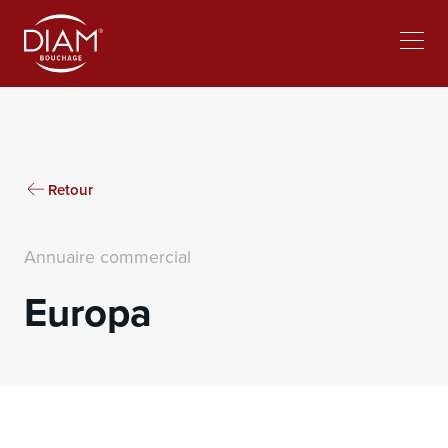
Select
lavorare al Diam
Notizie
your
language
Retour
Annuaire commercial
Europa