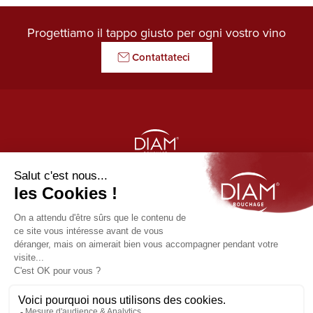
Progettiamo il tappo giusto per ogni vostro vino
Contattateci
LE GARDIEN DES ARÔMES
I nostri prodotti
Diam
Link utili