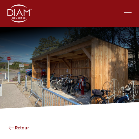
Select
Trabajar en Diam
Noticias
your
language
Retour