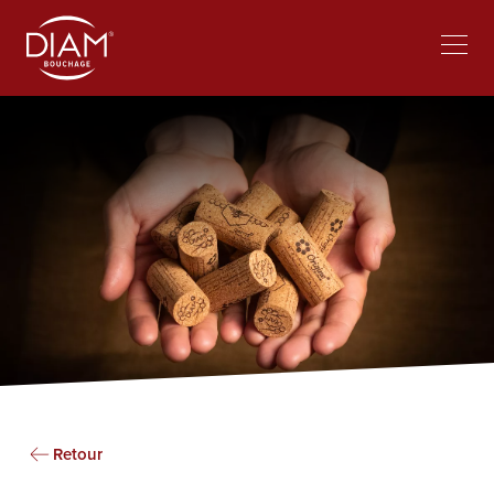
Select
Trabajar en Diam
Noticias
your
language
Retour