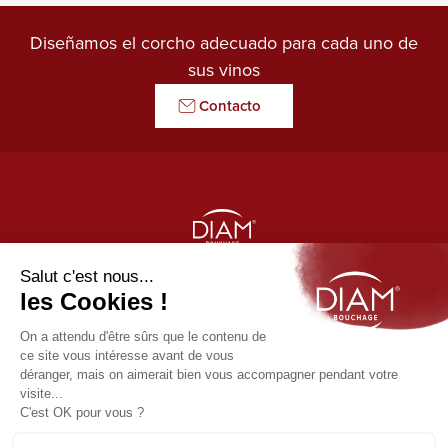
Diseñamos el corcho adecuado para cada uno de
sus vinos
Contacto
LE GARDIEN DES ARÔMES
Nuestros productos
Diam
Enlaces útiles