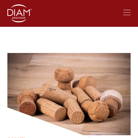
Select
Travailler chez Diam
Actualités
your
language